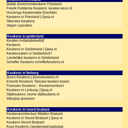
Bekijk showroomkeukens Friesland
Freerk Feddema Keukens: keuken-keus.nl
Huizenga Keukenstyle Drachten
Keukens in Friesland | Qasa.nl
Stienstra Keukens
Vegan cupcakes
Keukens in gelderland
Keuken installatiebedrijf
Keukens
Keukens in Gelderland | Qasa.nl
Keukenzaken in Gelderland?
Landelijke keukens in Gelderland
Scheffer Keukens schefferkeukens.nl
Keukens in limburg
Bours Keukens | bourskeukens.nl
Emonts Keukens: Nieuwe keuken kopen
Franssen Keukens :: Keukencentrum
Keukens in Limburg | Qasa.nl
Stijlkeukens: Home stijlkeukens.nl
Wijnglas graveren
Keukens in noord-brabant
Keukenarchitectuur Midden Brabant
Keukens in Noord-Brabant | Qasa.nl
Keukens Noord-Brabant
Kuys Keukens | keukenspeciaalzaak