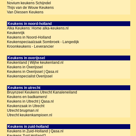
Novium keukens Schijndel
Thijs van de Wouw Keukens
Van Diessen Keukens
Keukens in noord-holland
Alka Keukens: Home alka-keukens.nl
Keukenrijk
Keukens in Noord-Holland
Keukenspeciaalzaak Sombroek - Langedijk
Kroonkeukens - Leverancier
Keukens in overijssel
Keukenland | Wijhe keukenland.nl
Keukens in Overijssel
Keukens in Overijssel | Qasa.nl
Keukenspecialist Overijssel
Keukens in utrecht
Bruynzeel Keukens Utrecht Kanaleneiland
Keukens en badkamers!
Keukens in Utrecht | Qasa.nl
Keukenzaak in Utrecht
Utrecht brugman.nl
Utrecht keukenkampioen.nl
Keukens in zuid-holland
Keukens in Zuid-Holland | Qasa.nl
Keukens Zuid Holland?