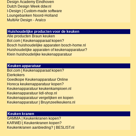
Design Academy Eindhoven
Dutch Design Week ddw.nl
I-Design | Custom-made software
Loungebanken Noord-Holland
MultiAir Design - Aralco
Huishoudelijke producten voor de keuken
Alle producten Braun keuken
Bol.com | Keukenapparaat kopen?
Bosch huishoudelijke apparaten bosch-home.nl
Huishoudelijke apparaten of keukenapparatuur?
Klein huishoudelijke keukenapparatuur
Keuken apparatuur
Bol.com | Keukenapparaat kopen?
Eierkokers
Goedkope Keukenapparatuur Online
Horeca keukenapparatuur kopen?
Keukenapparatuur keukenkampioen.nl
Keukenapparatuur lidl-shop.nl
Keukenapparatuur vergelijken en kopen
Keukenapparatuur | Bruynzeelkeukens.nl
Keuken kranen
GAMMA | Keukenkranen kopen?
KARWEI | Keukenkranen kopen?
Keukenkranen aanbieding? | BESLIST.nl