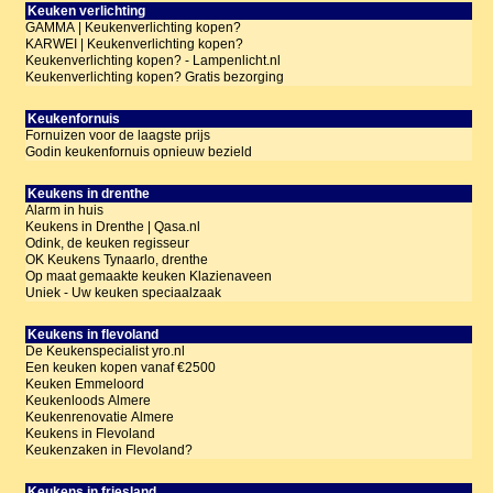
Keuken verlichting
GAMMA | Keukenverlichting kopen?
KARWEI | Keukenverlichting kopen?
Keukenverlichting kopen? - Lampenlicht.nl
Keukenverlichting kopen? Gratis bezorging
Keukenfornuis
Fornuizen voor de laagste prijs
Godin keukenfornuis opnieuw bezield
Keukens in drenthe
Alarm in huis
Keukens in Drenthe | Qasa.nl
Odink, de keuken regisseur
OK Keukens Tynaarlo, drenthe
Op maat gemaakte keuken Klazienaveen
Uniek - Uw keuken speciaalzaak
Keukens in flevoland
De Keukenspecialist yro.nl
Een keuken kopen vanaf €2500
Keuken Emmeloord
Keukenloods Almere
Keukenrenovatie Almere
Keukens in Flevoland
Keukenzaken in Flevoland?
Keukens in friesland